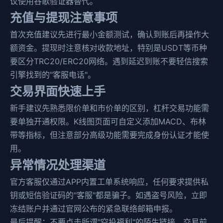
议使用谷歌验证器替代。
充值与提现注意事项
首次充值建议先进行最小金额测试，确认到账后再操作大
额资金。提现时注意核对收款地址，特别是USDT等币种
要区分TRC20/ERC20网络。遇到延迟到账不要轻信搜索
引擎找到的"客服电话"。
交易界面快速上手
新手建议先熟悉限价单和市价单的区别，杠杆交易功能需
要单独开通权限。K线图页面可自定义添加MACD、布林
带等指标，但注意部分高级功能需要完成身份认证才能使
用。
异常情况处理渠道
官方客服仅通过APP内置工单系统响应，任何要求提供私
钥或短信验证码的"客服"都是骗子。如遇盗号风险，立即
冻结账户并通过官网公布的紧急联络邮箱申报。
最后提醒：不要点击所谓"空投福利"的陌生链接，交易前