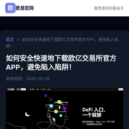
欧
欧易官网
首页
资讯
内容
关于
首页
>
如何安全快速地下载欧亿交易所官方APP，避免陷入陷
阱！
如何安全快速地下载欧亿交易所官方
APP，避免陷入陷阱！
发布时间：2026-06-09