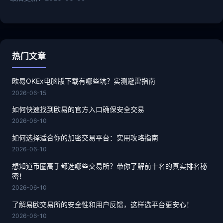
热门文章
欧易OKEx电脑版下载有哪些坑？实测避雷指南
2026-06-15
如何快速找到欧易的官方入口确保安全交易
2026-06-10
如何选择适合你的加密交易平台：实用攻略指南
2026-06-10
想知道币圈高手都选哪些交易所？带你了解前十名的真实排名秘
密！
2026-06-10
了解易欧交易所的安全性和用户反馈，这样选平台更安心！
2026-06-10