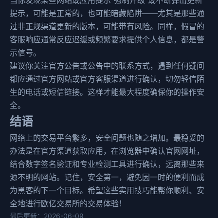
当你发现某些网站或应用提示“强制升级”或不断弹出更新
提示，可能是正常的，也可能暗藏陷阱——尤其是那些通
过非正规渠道更新的版本，可能带有风险。同样，假冒的
客服响应通常反应迟缓或频繁要求提供个人信息，都是警
示信号。
建议你关注官方公告或公告中的联系方式，遇到任何疑问
都应通过官方网站或官方客服渠道进行确认，切勿轻信陌
生的电话或短信链接。这样才能最大程度确保你的操作安
全。
结语
网络上的交易平台繁多，安全问题也随之增加。最稳妥的
办法是在官方渠道获取应用，在浏览器中确认官网网址，
结合数字签名验证和专业检测工具进行确认，远离那些来
源不明的网站。记住，安全第一，避免因一时的便利而成
为黑客的下一个目标。希望这些实用技巧能帮你顺利、安
全地进行欧亿交易所的交易体验！
最后更新：2026-06-09