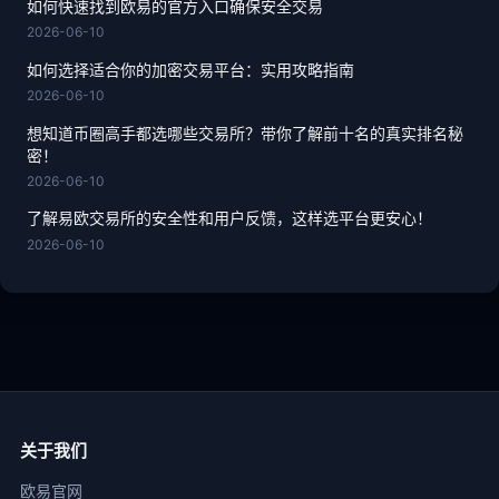
如何快速找到欧易的官方入口确保安全交易
2026-06-10
如何选择适合你的加密交易平台：实用攻略指南
2026-06-10
想知道币圈高手都选哪些交易所？带你了解前十名的真实排名秘
密！
2026-06-10
了解易欧交易所的安全性和用户反馈，这样选平台更安心！
2026-06-10
关于我们
欧易官网